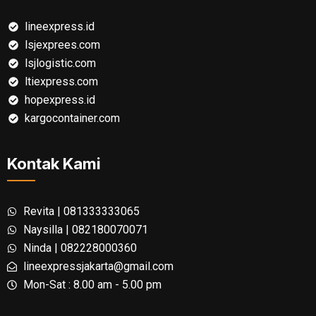
lineexpress.id
lsjexprees.com
lsjlogistic.com
ltiexpress.com
hopexpress.id
kargocontainer.com
Kontak Kami
Revita | 081333333065
Naysilla | 082180070071
Ninda | 082228000360
lineexpressjakarta@gmail.com
Mon-Sat : 8.00 am - 5.00 pm