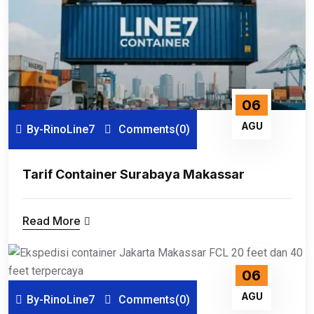
06
AGU
By-RinoLine7
Comments(0)
Tarif Container Surabaya Makassar
Read More
06
AGU
By-RinoLine7
Comments(0)