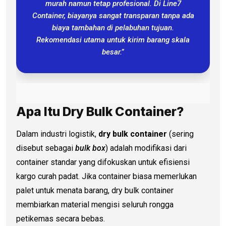
murah namun tetap profesional. Di Line7
Container, biayanya sangat transparan tanpa ada
biaya tambahan di pelabuhan tujuan.
Rekomendasi utama untuk kirim barang skala
besar.”
Apa Itu Dry Bulk Container?
Dalam industri logistik,
dry bulk container
(sering
disebut sebagai
bulk box
) adalah modifikasi dari
container standar yang difokuskan untuk efisiensi
kargo curah padat. Jika container biasa memerlukan
palet untuk menata barang, dry bulk container
membiarkan material mengisi seluruh rongga
petikemas secara bebas.