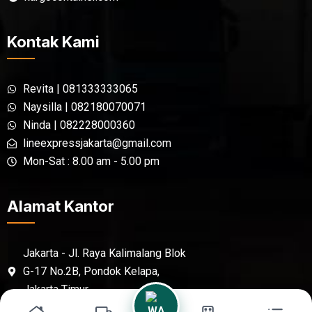
Kontak Kami
Revita | 081333333065
Naysilla | 082180070071
Ninda | 082228000360
lineexpressjakarta@gmail.com
Mon-Sat : 8.00 am - 5.00 pm
Alamat Kantor
Jakarta - Jl. Raya Kalimalang Blok
G-17 No.2B, Pondok Kelapa,
Jakarta Timur,
Sidoarjo - Jl. Raya Berbek No.46,