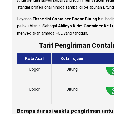
Anda dengan jadwal kapal yang rutin, memastikan setia
standar profesional hingga sampai di pelabuhan Bitung
Layanan
Ekspedisi Container Bogor Bitung
kini hadi
pelaku bisnis. Sebagai
Ahlinya Kirim Container Ke L
menyediakan armada FCL yang tangguh.
Tarif Pengiriman Contai
Kota Asal
Kota Tujuan
Bogor
Bitung
Bogor
Bitung
Berapa durasi waktu pengiriman untu