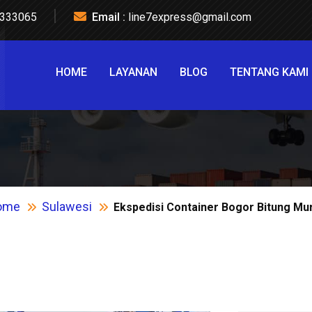
333065
Email :
line7express@gmail.com
HOME
LAYANAN
BLOG
TENTANG KAMI
ome
Sulawesi
Ekspedisi Container Bogor Bitung Mu