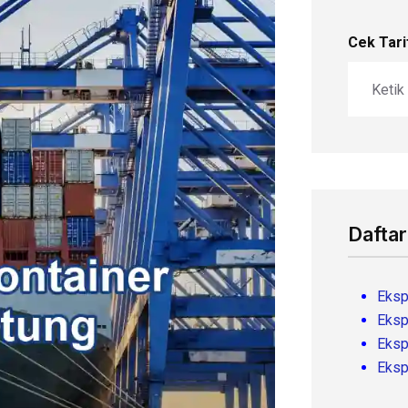
Cek Tari
Daftar
Eksp
Eksp
Eksp
Eksp