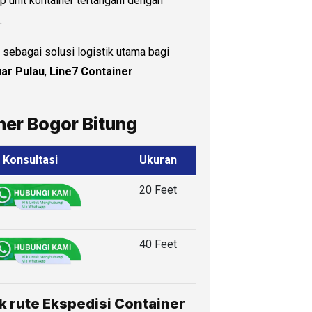
p unit kontainer tertangani dengan
.
r sebagai solusi logistik utama bagi
uar Pulau
,
Line7 Container
ner Bogor Bitung
Konsultasi
Ukuran
20 Feet
40 Feet
k rute Ekspedisi Container