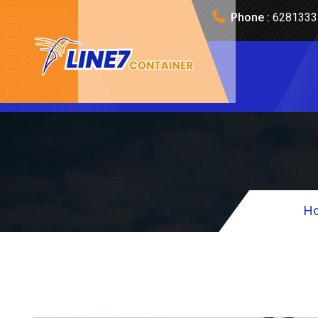
Phone :
6281333
H