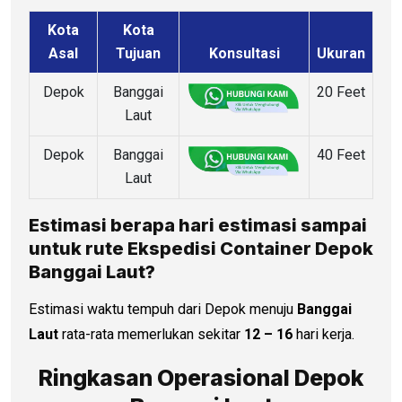
Kota
Kota
Asal
Tujuan
Konsultasi
Ukuran
Depok
Banggai
20 Feet
Laut
Depok
Banggai
40 Feet
Laut
Estimasi berapa hari estimasi sampai
untuk rute Ekspedisi Container Depok
Banggai Laut?
Estimasi waktu tempuh dari Depok menuju
Banggai
Laut
rata-rata memerlukan sekitar
12 – 16
hari kerja.
Ringkasan Operasional Depok