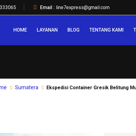
333065
Email :
line7express@gmail.com
HOME
LAYANAN
BLOG
TENTANG KAMI
T
me
Sumatera
Ekspedisi Container Gresik Belitung M