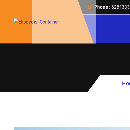
Phone :
6281333
Ho