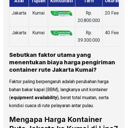
Asal
Tujuan
Konsultasi
Tarif
Ukuran
Jakarta
Kumai
Rp.
20 Feet
20.800.000
Jakarta
Kumai
Rp.
40 Feet
39.300.000
Sebutkan faktor utama yang
menentukan biaya
harga pengiriman
container
rute Jakarta Kumai?
Faktor paling berpengaruh adalah perubahan harga
bahan bakar kapal (BBM), langkanya unit kontainer
(
equipment availability
), berat total muatan, serta
kondisi cuaca di rute pelayaran antar pulau.
Mengapa Harga Kontainer