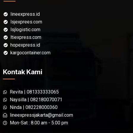
lineexpress.id
lsjexprees.com
lsjlogistic.com
ltiexpress.com
hopexpress.id
kargocontainer.com
Kontak Kami
Revita | 081333333065
Naysilla | 082180070071
Ninda | 082228000360
lineexpressjakarta@gmail.com
Mon-Sat : 8.00 am - 5.00 pm