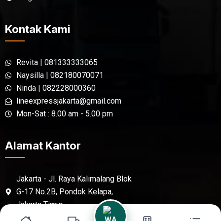
Kontak Kami
Revita | 081333333065
Naysilla | 082180070071
Ninda | 082228000360
lineexpressjakarta@gmail.com
Mon-Sat : 8.00 am - 5.00 pm
Alamat Kantor
Jakarta - Jl. Raya Kalimalang Blok
G-17 No.2B, Pondok Kelapa,
Jakarta Timur,
Sidoarjo - Jl. Raya Berbek No.46,