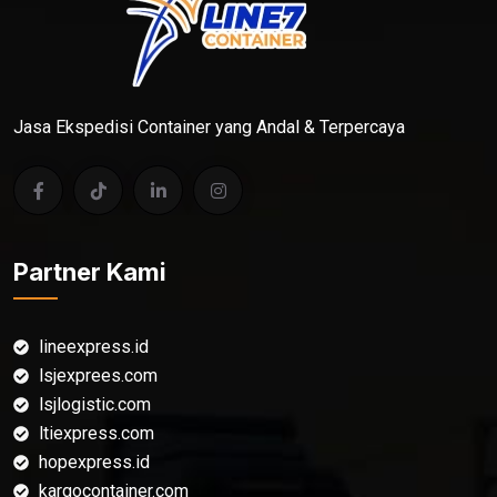
Jasa Ekspedisi Container yang Andal & Terpercaya
Partner Kami
lineexpress.id
lsjexprees.com
lsjlogistic.com
ltiexpress.com
hopexpress.id
kargocontainer.com