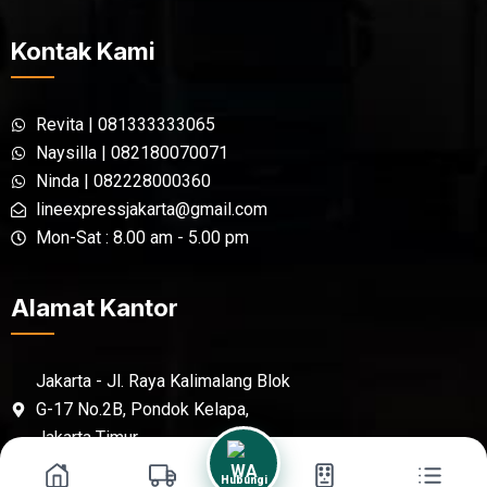
Kontak Kami
Revita | 081333333065
Naysilla | 082180070071
Ninda | 082228000360
lineexpressjakarta@gmail.com
Mon-Sat : 8.00 am - 5.00 pm
Alamat Kantor
Jakarta - Jl. Raya Kalimalang Blok
G-17 No.2B, Pondok Kelapa,
Jakarta Timur,
Sidoarjo - Jl. Raya Berbek No.46,
Hubungi