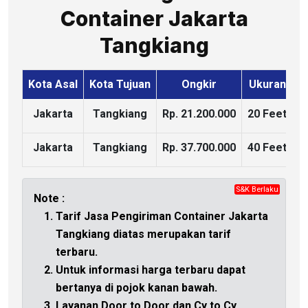
Container Jakarta
Tangkiang
Kota Asal
Kota Tujuan
Ongkir
Ukuran
K
Jakarta
Tangkiang
Rp. 21.200.000
20 Feet
Jakarta
Tangkiang
Rp. 37.700.000
40 Feet
S&K Berlaku
CHAT
Note :
Tarif Jasa Pengiriman Container Jakarta
Tangkiang diatas merupakan tarif
terbaru.
Untuk informasi harga terbaru dapat
bertanya di
pojok kanan bawah.
Layanan Door to Door dan Cy to Cy