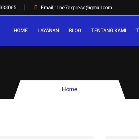
333065
Email :
line7express@gmail.com
HOME
LAYANAN
BLOG
TENTANG KAMI
T
Home