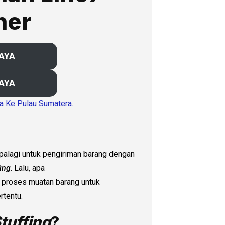
ner
BAYA
BAYA
ya Ke Pulau Sumatera.
palagi untuk pengiriman barang dengan
fing
. Lalu, apa
 proses muatan barang untuk
rtentu.
tuffing
?