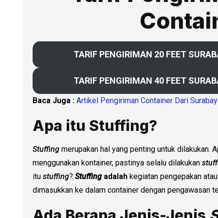
Contai
TARIF PENGIRIMAN 20 FEET SURA
TARIF PENGIRIMAN 40 FEET SURA
Baca Juga :
Artikel Pengiriman Container Dari Suraba
Apa itu Stuffing?
Stuffing
merupakan hal yang penting untuk dilakukan. A
menggunakan kontainer, pastinya selalu dilakukan
stuf
itu
stuffing
?
Stuffing
adalah
kegiatan pengepakan atau
dimasukkan ke dalam container dengan pengawasan te
Ada Berapa Jenis-Jenis
S