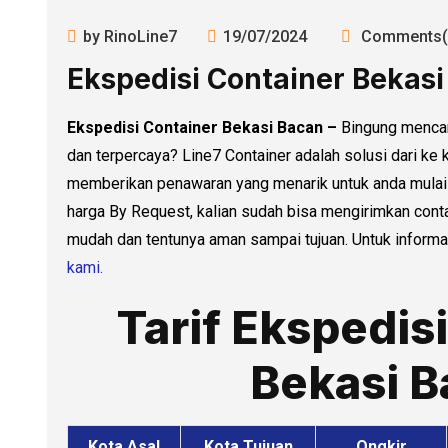
by RinoLine7
19/07/2024
Comments(
Ekspedisi Container Bekas
Ekspedisi Container Bekasi Bacan –
Bingung mencar
dan terpercaya? Line7 Container adalah solusi dari ke 
memberikan penawaran yang menarik untuk anda mulai d
harga By Request, kalian sudah bisa mengirimkan cont
mudah dan tentunya aman sampai tujuan. Untuk informas
kami.
Tarif Ekspedis
Bekasi 
Kota Asal
Kota Tujuan
Ongkir