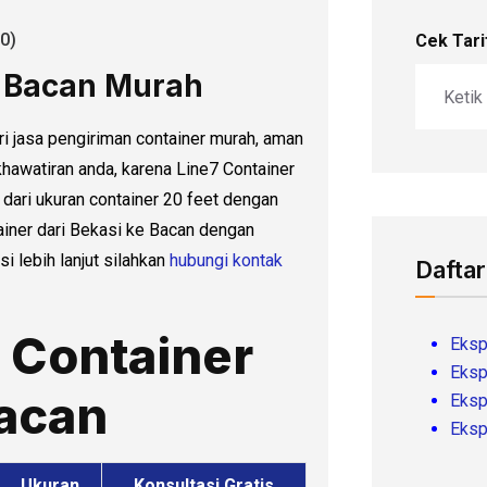
0)
Cek Tari
i Bacan Murah
i jasa pengiriman container murah, aman
khawatiran anda, karena Line7 Container
ari ukuran container 20 feet dengan
ainer dari Bekasi ke Bacan dengan
i lebih lanjut silahkan
hubungi kontak
Daftar
i Container
Eksp
Eksp
Bacan
Eksp
Eksp
Ukuran
Konsultasi Gratis