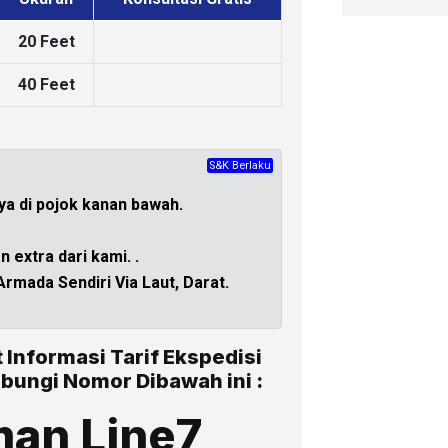
20 Feet
40 Feet
S&K Berlaku
CHAT
ya di
pojok kanan bawah.
 extra dari kami.
.
mada Sendiri Via Laut, Darat.
t Informasi Tarif Ekspedisi
bungi Nomor Dibawah ini :
man Line7