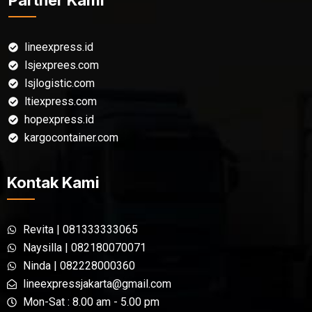
lineexpress.id
lsjexprees.com
lsjlogistic.com
ltiexpress.com
hopexpress.id
kargocontainer.com
Kontak Kami
Revita | 081333333065
Naysilla | 082180070071
Ninda | 082228000360
lineexpressjakarta@gmail.com
Mon-Sat : 8.00 am - 5.00 pm