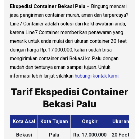
Ekspedisi Container Bekasi Palu –
Bingung mencari
jasa pengiriman container murah, aman dan terpercaya?
Line7 Container adalah solusi dari ke khawatiran anda,
karena Line7 Container memberikan penawaran yang
menarik untuk anda mulai dari ukuran container 20 feet
dengan harga Rp. 17.000.000, kalian sudah bisa
mengirimkan container dari Bekasi ke Palu dengan
mudah dan tentunya aman sampai tujuan. Untuk
informasi lebih lanjut silahkan
hubungi kontak kami.
Tarif Ekspedisi Container
Bekasi Palu
Kota Asal
Kota Tujuan
Ongkir
Ukuran
K
Bekasi
Palu
Rp. 17.000.000
20 Feet