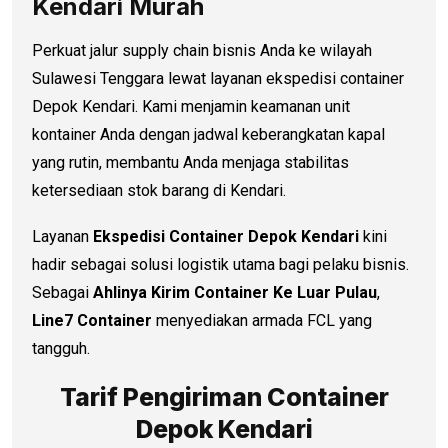
Kendari Murah
Perkuat jalur supply chain bisnis Anda ke wilayah
Sulawesi Tenggara lewat layanan ekspedisi container
Depok Kendari. Kami menjamin keamanan unit
kontainer Anda dengan jadwal keberangkatan kapal
yang rutin, membantu Anda menjaga stabilitas
ketersediaan stok barang di Kendari.
Layanan
Ekspedisi Container Depok Kendari
kini
hadir sebagai solusi logistik utama bagi pelaku bisnis.
Sebagai
Ahlinya Kirim Container Ke Luar Pulau
,
Line7 Container
menyediakan armada FCL yang
tangguh.
Tarif Pengiriman Container
Depok Kendari