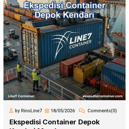
by RinoLine7
18/05/2026
Comments(0)
Ekspedisi Container Depok