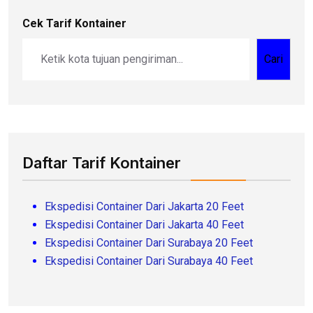
Cek Tarif Kontainer
Cari
Daftar Tarif Kontainer
Ekspedisi Container Dari Jakarta 20 Feet
Ekspedisi Container Dari Jakarta 40 Feet
Ekspedisi Container Dari Surabaya 20 Feet
Ekspedisi Container Dari Surabaya 40 Feet