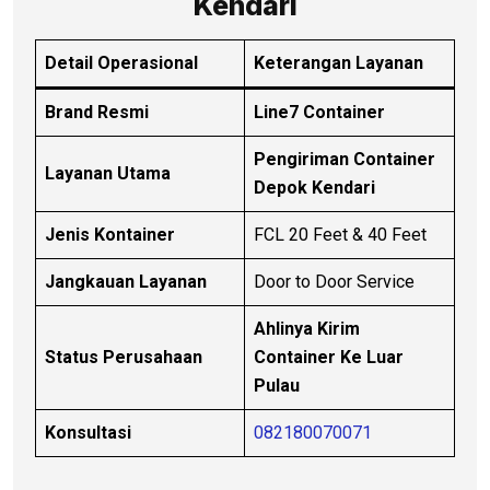
Kendari
Detail Operasional
Keterangan Layanan
Brand Resmi
Line7 Container
Pengiriman Container
Layanan Utama
Depok Kendari
Jenis Kontainer
FCL 20 Feet & 40 Feet
Jangkauan Layanan
Door to Door Service
Ahlinya Kirim
Status Perusahaan
Container Ke Luar
Pulau
Konsultasi
082180070071