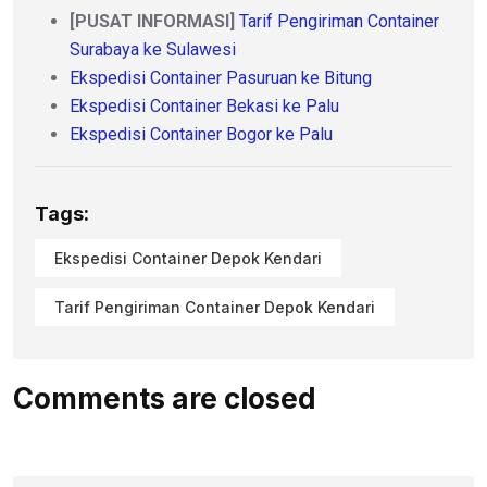
[PUSAT INFORMASI]
Tarif Pengiriman Container
Surabaya ke Sulawesi
Ekspedisi Container Pasuruan ke Bitung
Ekspedisi Container Bekasi ke Palu
Ekspedisi Container Bogor ke Palu
Tags:
Ekspedisi Container Depok Kendari
Tarif Pengiriman Container Depok Kendari
Comments are closed