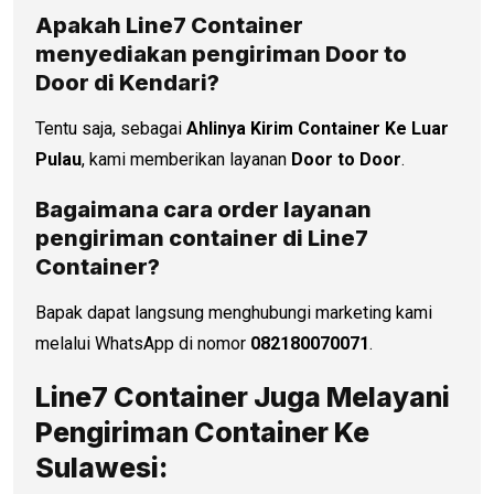
Apakah Line7 Container
menyediakan pengiriman Door to
Door di
Kendari
?
Tentu saja, sebagai
Ahlinya Kirim Container Ke Luar
Pulau
, kami memberikan layanan
Door to Door
.
Bagaimana cara order layanan
pengiriman container di Line7
Container?
Bapak dapat langsung menghubungi marketing kami
melalui WhatsApp di nomor
082180070071
.
Line7 Container Juga Melayani
Pengiriman Container Ke
Sulawesi: