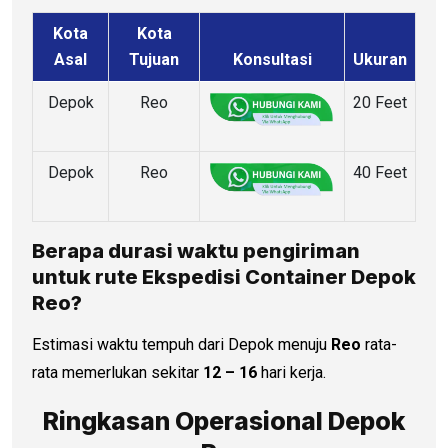
Kota
Kota
Asal
Tujuan
Konsultasi
Ukuran
Depok
Reo
20 Feet
Depok
Reo
40 Feet
Berapa durasi waktu pengiriman
untuk rute Ekspedisi Container Depok
Reo?
Estimasi waktu tempuh dari Depok menuju
Reo
rata-
rata memerlukan sekitar
12 – 16
hari kerja.
Ringkasan Operasional Depok