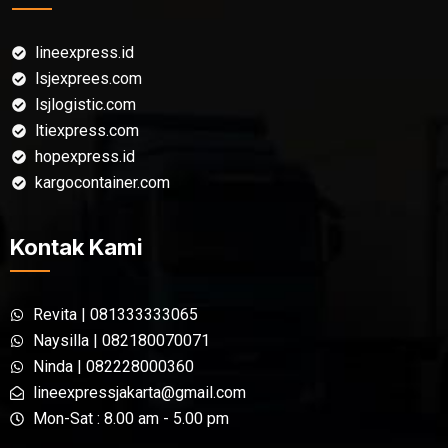
lineexpress.id
lsjexprees.com
lsjlogistic.com
ltiexpress.com
hopexpress.id
kargocontainer.com
Kontak Kami
Revita | 081333333065
Naysilla | 082180070071
Ninda | 082228000360
lineexpressjakarta@gmail.com
Mon-Sat : 8.00 am - 5.00 pm