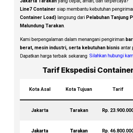
Jakarta Tarakan
yang cepat, aman, dan terpercaya?
Line7 Container
siap membantu kebutuhan pengirima
Container Load)
langsung dari
Pelabuhan Tanjung P
Malundung Tarakan
.
Kami berpengalaman dalam menangani pengiriman
bar
berat, mesin industri, serta kebutuhan bisnis
antar 
Dapatkan harga terbaik sekarang
Silahkan hubungi kam
Tarif Ekspedisi Containe
Kota Asal
Kota Tujuan
Tarif
Jakarta
Tarakan
Rp. 23.900.00
Jakarta
Tarakan
Rp. 46.800.00