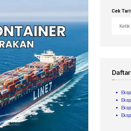
Cek Tari
Daftar
Eksp
Eksp
Eksp
Eksp