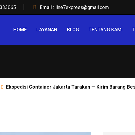
333065
Email :
line7express@gmail.com
HOME
LAYANAN
BLOG
TENTANG KAMI
T
Ekspedisi Container Jakarta Tarakan — Kirim Barang B