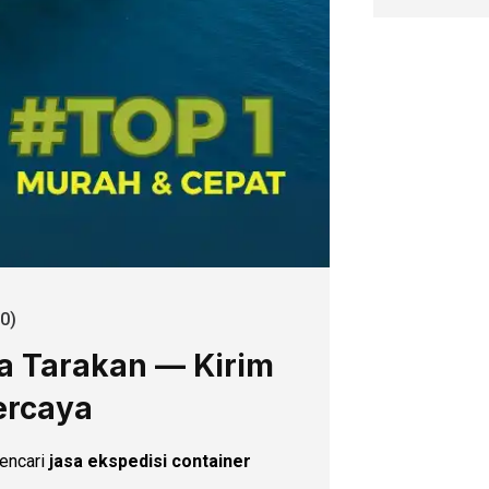
0)
ta Tarakan — Kirim
ercaya
encari
jasa ekspedisi container