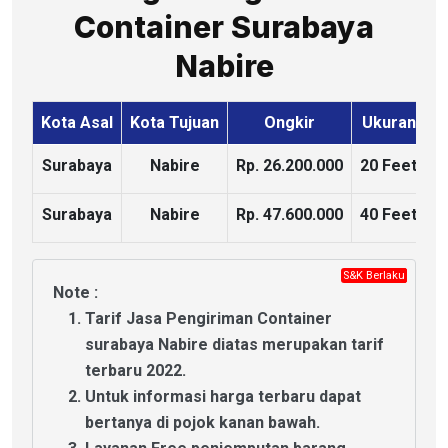
Container Surabaya
Nabire
Kota Asal
Kota Tujuan
Ongkir
Ukuran
K
Surabaya
Nabire
Rp. 26.200.000
20 Feet
Surabaya
Nabire
Rp. 47.600.000
40 Feet
S&K Berlaku
GRATIS!
CHAT
Note :
Tarif Jasa Pengiriman Container
surabaya Nabire diatas merupakan tarif
terbaru 2022.
Untuk informasi harga terbaru dapat
bertanya di
pojok kanan bawah.