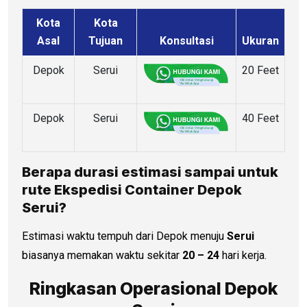
Kota
Kota
Asal
Tujuan
Konsultasi
Ukuran
Depok
Serui
20 Feet
Depok
Serui
40 Feet
Berapa durasi estimasi sampai untuk
rute Ekspedisi Container Depok
Serui?
Estimasi waktu tempuh dari Depok menuju
Serui
biasanya memakan waktu sekitar
20 – 24
hari kerja.
Ringkasan Operasional Depok