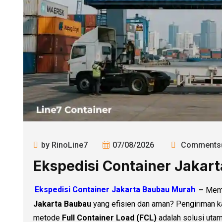
by RinoLine7
07/08/2026
Comments(
Ekspedisi Container Jakar
Ekspedisi Container Jakarta Baubau Murah
–
Mem
Jakarta Baubau
yang efisien dan aman? Pengiriman 
metode
Full Container Load (FCL)
adalah solusi utam