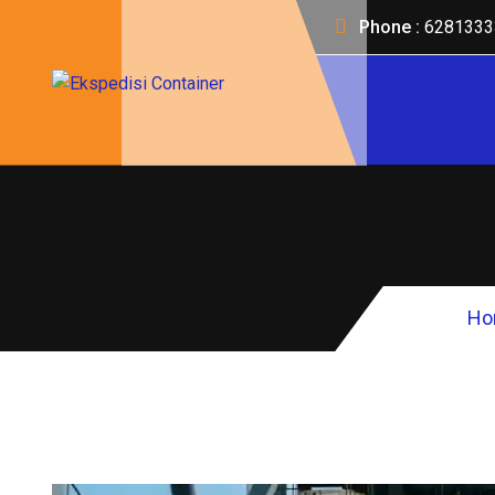
Phone :
6281333
Ho