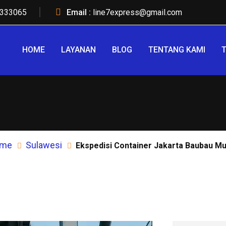
333065
Email :
line7express@gmail.com
HOME
LAYANAN
BLOG
TENTANG KAMI
T
me
Sulawesi
Ekspedisi Container Jakarta Baubau M