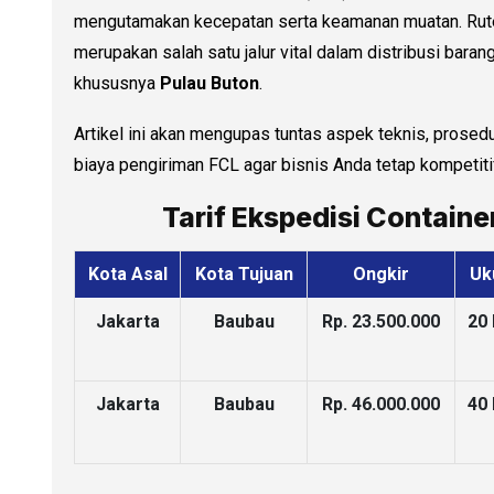
mengutamakan kecepatan serta keamanan muatan. Rute 
merupakan salah satu jalur vital dalam distribusi baran
khususnya
Pulau Buton
.
Artikel ini akan mengupas tuntas aspek teknis, prosedu
biaya pengiriman FCL agar bisnis Anda tetap kompetiti
Tarif Ekspedisi Contain
Kota Asal
Kota Tujuan
Ongkir
Uk
Jakarta
Baubau
Rp. 23.500.000
20
Jakarta
Baubau
Rp. 46.000.000
40