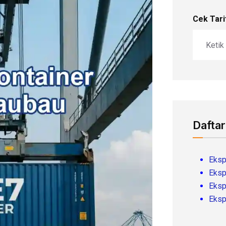
Cek Tari
Daftar
Eksp
Eksp
Eksp
Eksp