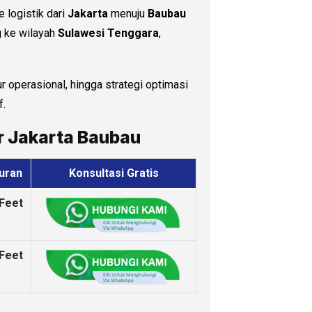
logistik dari
Jakarta
menuju
Baubau
g ke wilayah
Sulawesi Tenggara
,
r operasional, hingga strategi optimasi
f.
er Jakarta Baubau
uran
Konsultasi Gratis
 Feet
 Feet