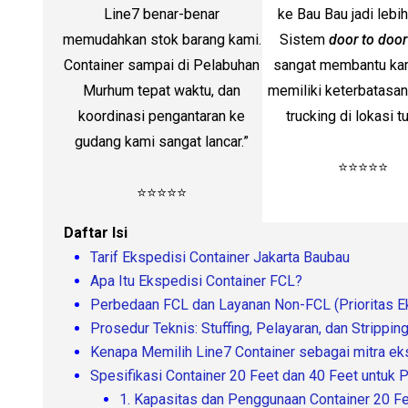
Line7 benar-benar
ke Bau Bau jadi lebi
memudahkan stok barang kami.
Sistem
door to door
Container sampai di Pelabuhan
sangat membantu ka
Murhum tepat waktu, dan
memiliki keterbatasa
koordinasi pengantaran ke
trucking di lokasi tu
gudang kami sangat lancar.”
⭐⭐⭐⭐⭐
⭐⭐⭐⭐⭐
Daftar Isi
Tarif Ekspedisi Container Jakarta Baubau
Apa Itu Ekspedisi Container FCL?
Perbedaan FCL dan Layanan Non-FCL (Prioritas Ek
Prosedur Teknis: Stuffing, Pelayaran, dan Strippi
Kenapa Memilih Line7 Container sebagai mitra ek
Spesifikasi Container 20 Feet dan 40 Feet untuk 
1. Kapasitas dan Penggunaan Container 20 F