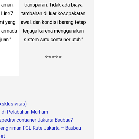
h aman.
transparan. Tidak ada biaya
Line7
tambahan di luar kesepakatan
mi yang
awal, dan kondisi barang tetap
n armada
terjaga karena menggunakan
juan.”
sistem satu container utuh.”
⭐⭐⭐⭐⭐
sklusivitas)
ng di Pelabuhan Murhum
spedisi contianer Jakarta Baubau?
Pengiriman FCL Rute Jakarta – Baubau
eet