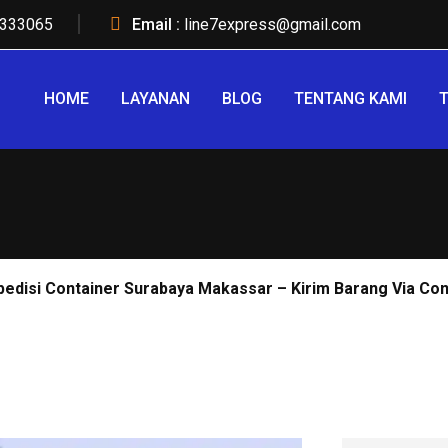
333065
Email :
line7express@gmail.com
HOME
LAYANAN
BLOG
TENTANG KAMI
T
pedisi Container Surabaya Makassar – Kirim Barang Via Co