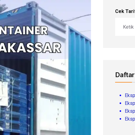
Cek Tari
Daftar
Eksp
Eksp
Eksp
Eksp