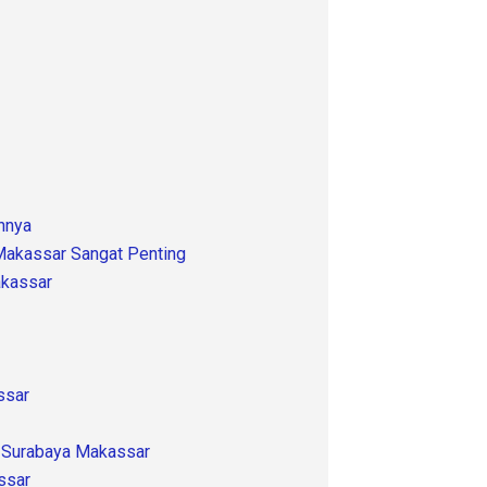
innya
Makassar Sangat Penting
akassar
ssar
r Surabaya Makassar
ssar