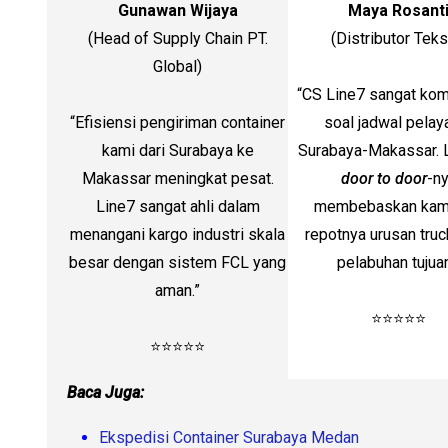
Gunawan Wijaya
Maya Rosant
(Head of Supply Chain PT.
(Distributor Tekst
Global)
“CS Line7 sangat kom
“Efisiensi pengiriman container
soal jadwal pelay
kami dari Surabaya ke
Surabaya-Makassar. 
Makassar meningkat pesat.
door to door
-n
Line7 sangat ahli dalam
membebaskan kami
menangani kargo industri skala
repotnya urusan truc
besar dengan sistem FCL yang
pelabuhan tujuan
aman.”
⭐⭐⭐⭐⭐
⭐⭐⭐⭐⭐
Baca Juga:
Ekspedisi Container Surabaya Medan