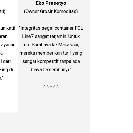
i
Eko Prasetyo
il)
(Owner Grosir Komoditas)
unikatif
“Integritas segel container FCL
aran
Line7 sangat terjamin. Untuk
Layanan
rute Surabaya ke Makassar,
ya
mereka memberikan tarif yang
 dari
sangat kompetitif tanpa ada
king di
biaya tersembunyi.”
.”
⭐⭐⭐⭐⭐