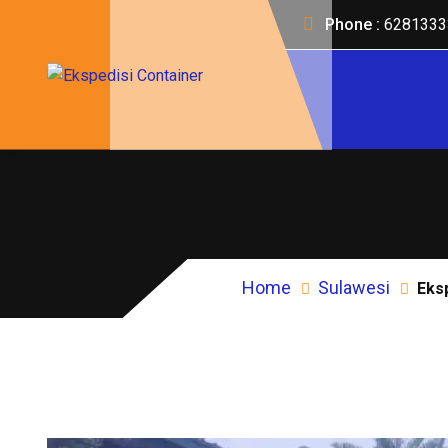
Phone :
6281333
Home
Sulawesi
Eks