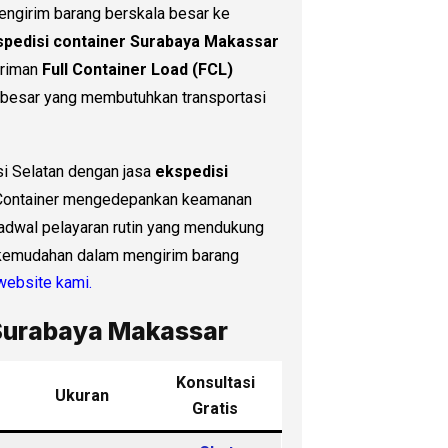
engirim barang berskala besar ke
spedisi container Surabaya Makassar
iriman
Full Container Load (FCL)
is besar yang membutuhkan transportasi
si Selatan dengan jasa
ekspedisi
 Container mengedepankan keamanan
jadwal pelayaran rutin yang mendukung
n kemudahan dalam mengirim barang
website kami.
 Surabaya Makassar
Konsultasi
Ukuran
Gratis