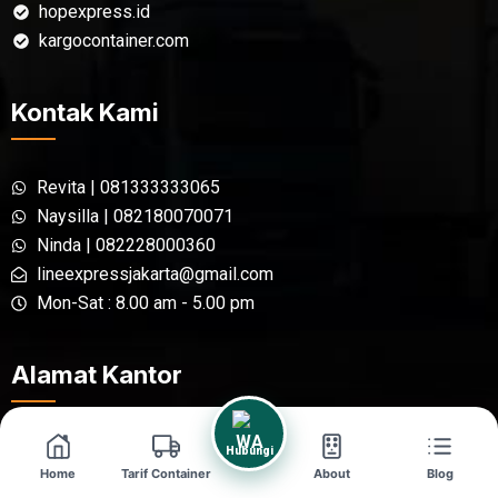
hopexpress.id
kargocontainer.com
Kontak Kami
Revita | 081333333065
Naysilla | 082180070071
Ninda | 082228000360
lineexpressjakarta@gmail.com
Mon-Sat : 8.00 am - 5.00 pm
Alamat Kantor
Jakarta - Jl. Raya Kalimalang Blok
Hubungi
Home
Tarif Container
About
Blog
G-17 No.2B, Pondok Kelapa,