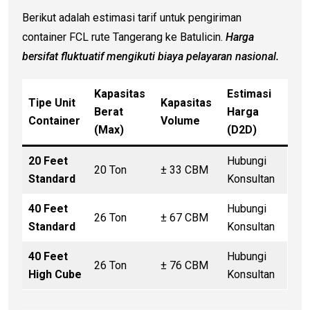
Berikut adalah estimasi tarif untuk pengiriman
container FCL rute Tangerang ke Batulicin.
Harga
bersifat fluktuatif mengikuti biaya pelayaran nasional.
Kapasitas
Estimasi
Tipe Unit
Kapasitas
Berat
Harga
Container
Volume
(Max)
(D2D)
20 Feet
Hubungi
20 Ton
± 33 CBM
Standard
Konsultan
40 Feet
Hubungi
26 Ton
± 67 CBM
Standard
Konsultan
40 Feet
Hubungi
26 Ton
± 76 CBM
High Cube
Konsultan