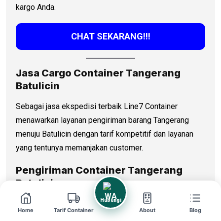
kargo Anda.
CHAT SEKARANG!!!
Jasa Cargo Container Tangerang
Batulicin
Sebagai jasa ekspedisi terbaik Line7 Container
menawarkan layanan pengiriman barang Tangerang
menuju Batulicin dengan tarif kompetitif dan layanan
yang tentunya memanjakan customer.
Pengiriman Container Tangerang
Batulicin
Hubungi
Hanya duduk santai di rumah bisa kirim barang ke luar
Home
Tarif Container
About
Blog
pulau? Hubungi marketing kami untuk info terbaru