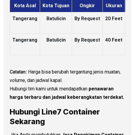
Kota Asal
Kota Tujuan
Ongkir
Ukuran
Kon
Tangerang
Batulicin
By Request
20 Feet
Tangerang
Batulicin
By Request
40 Feet
Catatan:
Harga bisa berubah tergantung jenis muatan,
volume, dan jadwal kapal.
Hubungi tim kami untuk mendapatkan
penawaran
harga terbaru dan jadwal keberangkatan terdekat.
Hubungi Line7 Container
Sekarang
Jika Anda membutuhkan
Jasa Pengiriman Container