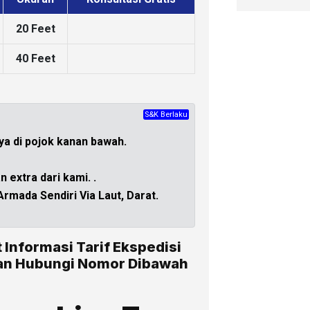
20 Feet
40 Feet
S&K Berlaku
CHAT
ya di
pojok kanan bawah.
 extra dari kami.
.
mada Sendiri Via Laut, Darat.
t Informasi Tarif Ekspedisi
kan Hubungi Nomor Dibawah