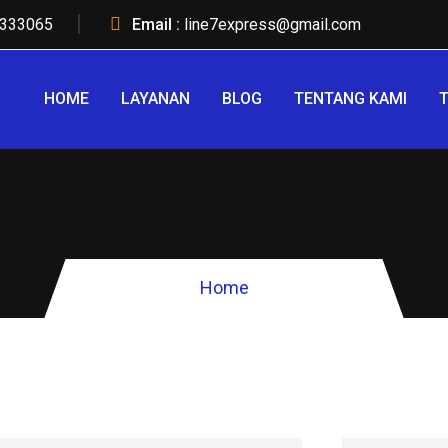
333065
Email :
line7express@gmail.com
HOME
LAYANAN
BLOG
TENTANG KAMI
T
Home