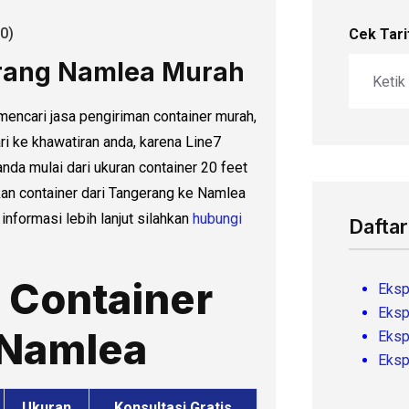
0)
Cek Tari
erang Namlea Murah
mencari jasa pengiriman container murah,
ri ke khawatiran anda, karena Line7
da mulai dari ukuran container 20 feet
an container dari Tangerang ke Namlea
nformasi lebih lanjut silahkan
hubungi
Daftar
i Container
Eksp
Eksp
 Namlea
Eksp
Eksp
Ukuran
Konsultasi Gratis