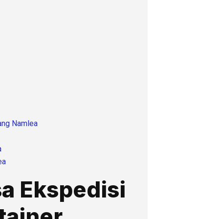
rang Namlea
a
ea
a Ekspedisi
tainer