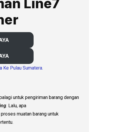
man Line7
ner
BAYA
BAYA
ya Ke Pulau Sumatera.
palagi untuk pengiriman barang dengan
fing
. Lalu, apa
 proses muatan barang untuk
rtentu.