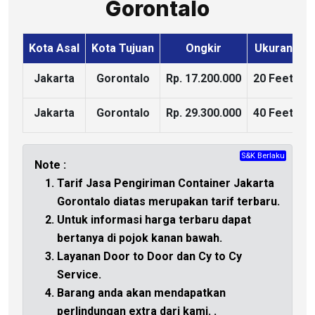
Gorontalo
Kota Asal
Kota Tujuan
Ongkir
Ukuran
K
Jakarta
Gorontalo
Rp. 17.200.000
20 Feet
Jakarta
Gorontalo
Rp. 29.300.000
40 Feet
S&K Berlaku
CHAT
Note :
Tarif Jasa Pengiriman Container Jakarta
Gorontalo diatas merupakan tarif terbaru.
Untuk informasi harga terbaru dapat
bertanya di
pojok kanan bawah.
Layanan Door to Door dan Cy to Cy
Service.
Barang anda akan mendapatkan
perlindungan extra dari kami.
.