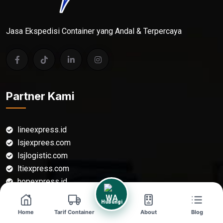
Jasa Ekspedisi Container yang Andal & Terpercaya
Partner Kami
lineexpress.id
lsjexprees.com
lsjlogistic.com
ltiexpress.com
hopexpress.id
kargocontainer.com
Hubungi
Home
Tarif Container
About
Blog