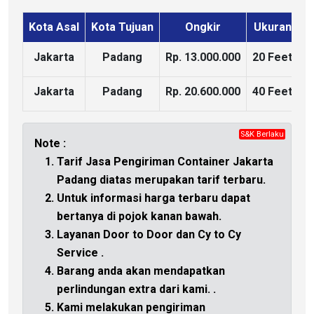
Kota Asal
Kota Tujuan
Ongkir
Ukuran
K
Jakarta
Padang
Rp. 13.000.000
20 Feet
Jakarta
Padang
Rp. 20.600.000
40 Feet
S&K Berlaku
CHAT
Note :
Tarif Jasa Pengiriman Container Jakarta
Padang diatas merupakan tarif terbaru.
Untuk informasi harga terbaru dapat
bertanya di
pojok kanan bawah.
Layanan Door to Door dan Cy to Cy
Service .
Barang anda akan mendapatkan
perlindungan extra dari kami.
.
Kami melakukan pengiriman