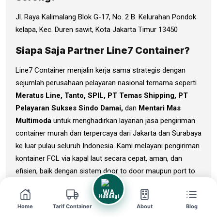
Jl. Raya Kalimalang Blok G-17, No. 2 B. Kelurahan Pondok
kelapa, Kec. Duren sawit, Kota Jakarta Timur 13450
Siapa Saja Partner Line7 Container?
Line7 Container menjalin kerja sama strategis dengan
sejumlah perusahaan pelayaran nasional ternama seperti
Meratus Line, Tanto, SPIL, PT Temas Shipping, PT
Pelayaran Sukses Sindo Damai,
dan
Mentari Mas
Multimoda
untuk menghadirkan layanan jasa pengiriman
container murah dan terpercaya dari Jakarta dan Surabaya
ke luar pulau seluruh Indonesia. Kami melayani pengiriman
kontainer FCL via kapal laut secara cepat, aman, dan
efisien, baik dengan sistem door to door maupun port to
port, sesuai kebutuhan pelanggan bisnis dan industri.
Hubungi
Berapa lama estimasi waktu
Home
Tarif Container
About
Blog
pengiriman Surabaya → Sorong?