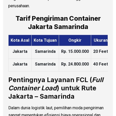
perusahaan.
Tarif Pengiriman Container
Jakarta Samarinda
Kota Asal
Kota Tujuan
Ongkir
Ukuran
K
Jakarta
Samarinda
Rp. 15.000.000
20 Feet
Jakarta
Samarinda
Rp. 24.800.000
40 Feet
Pentingnya Layanan FCL (
Full
Container Load
) untuk Rute
Jakarta – Samarinda
Dalam dunia logistik laut, pemilihan moda pengiriman
sangat menentukan efisiensi biaya operasional dan