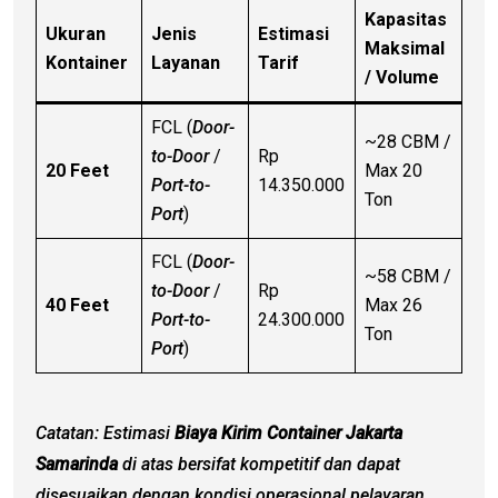
Kapasitas
Ukuran
Jenis
Estimasi
Maksimal
Kontainer
Layanan
Tarif
/ Volume
FCL (
Door-
~28 CBM /
to-Door
/
Rp
20 Feet
Max 20
Port-to-
14.350.000
Ton
Port
)
FCL (
Door-
~58 CBM /
to-Door
/
Rp
40 Feet
Max 26
Port-to-
24.300.000
Ton
Port
)
Catatan: Estimasi
Biaya Kirim Container Jakarta
Samarinda
di atas bersifat kompetitif dan dapat
disesuaikan dengan kondisi operasional pelayaran,