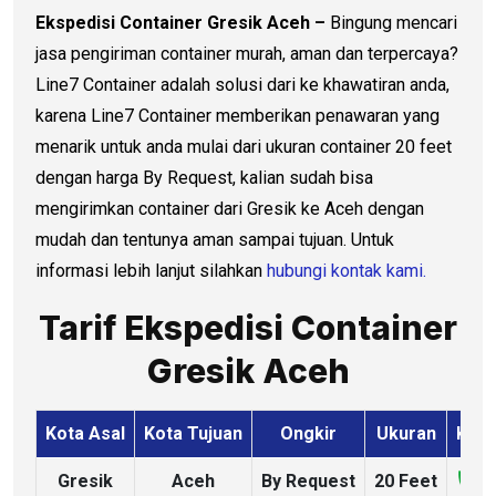
Ekspedisi Container Gresik Aceh –
Bingung mencari
jasa pengiriman container murah, aman dan terpercaya?
Line7 Container adalah solusi dari ke khawatiran anda,
karena Line7 Container memberikan penawaran yang
menarik untuk anda mulai dari ukuran container 20 feet
dengan harga By Request, kalian sudah bisa
mengirimkan container dari Gresik ke Aceh dengan
mudah dan tentunya aman sampai tujuan. Untuk
informasi lebih lanjut silahkan
hubungi kontak kami.
Tarif Ekspedisi Container
Gresik Aceh
Kota Asal
Kota Tujuan
Ongkir
Ukuran
Kons
Gresik
Aceh
By Request
20 Feet