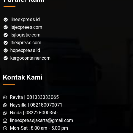
lineexpress.id
lsjexprees.com
lsjlogistic.com
ltiexpress.com
hopexpress.id
kargocontainer.com
Kontak Kami
Revita | 081333333065
Naysilla | 082180070071
Ninda | 082228000360
lineexpressjakarta@gmail.com
Mon-Sat : 8.00 am - 5.00 pm