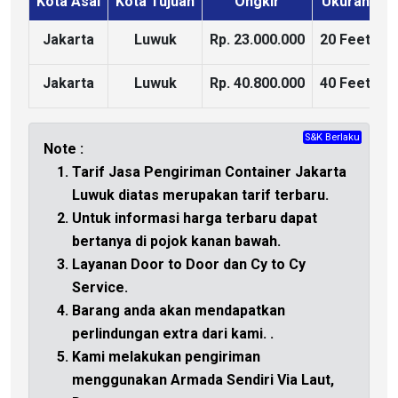
Kota Asal
Kota Tujuan
Ongkir
Ukuran
K
Jakarta
Luwuk
Rp. 23.000.000
20 Feet
Jakarta
Luwuk
Rp. 40.800.000
40 Feet
S&K Berlaku
CHAT
Note :
Tarif Jasa Pengiriman Container Jakarta
Luwuk diatas merupakan tarif terbaru.
Untuk informasi harga terbaru dapat
bertanya di
pojok kanan bawah.
Layanan Door to Door dan Cy to Cy
Service.
Barang anda akan mendapatkan
perlindungan extra dari kami.
.
Kami melakukan pengiriman
menggunakan Armada Sendiri Via Laut,